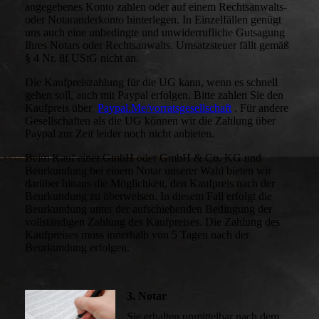
angegebenes Konto zahlen oder auf einem Rechtsanwalts-
oder Notaranderkonto hinterlegen. In Einzelfällen genügt
uns auch eine unbedingte und unwiderrufliche Gutsagung
Ihres Notars oder Rechtsanwalts. Umsatzsteuer fällt gemäß
§ 4 Nr. 8f UStG nicht an.
Die Kaufpreiszahlung für die UG kann, wenn es schnell
gehen soll, auch mit Paypal erfolgen. Bitte zahlen Sie den
Kaufpreis über
Paypal.Me/vorratsgesellschaft
. Für andere
Gesellschaften als die UG können wir die Zahlung über
Paypal zur Zeit leider noch nicht anbieten.
Beim Kauf einer GmbH oder GmbH & Co. KG und
Beurkundung bei einem Notar unserer Wahl bieten wir
darüber hinaus die Möglichkeit, den Kaufpreis nach der
Beurkundung zu überweisen. In diesem Fall erfolgt die
Beurkundung unter der aufschiebenden Bedingung der
vollständigen Zahlung des Kaufpreises. Die Zahlung des
Kaufpreises muss innerhalb von 5 Tagen nach der
Beurkundung erfolgen.
3. Notar
Sie erhalten unmittelbar nach dem