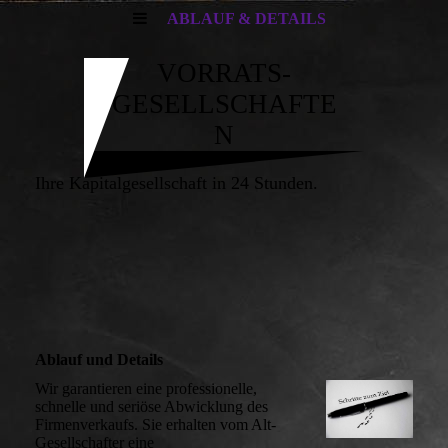
ABLAUF & DETAILS
VORRATS-
GESELLSCHAFTE
N
Ihre Kapitalgesellschaft in 24 Stunden.
Ablauf und Details
Wir garantieren eine professionelle,
schnelle und seriöse Abwicklung des
Firmenverkaufs. Sie erhalten vom Alt-
Gesellschafter eine