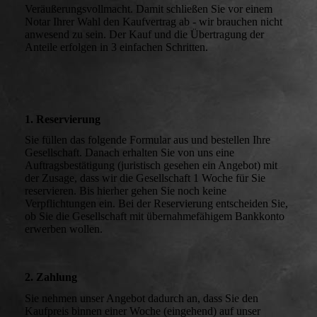
Veräußerungsvollmacht. Damit schließen Sie vor einem
Notar Ihrer Wahl den Kaufvertrag ab - wir brauchen nicht
anwesend zu sein. Der Kauf und die Übertragung der
Anteile erfolgen in 3 einfachen Schritten.
1. Reservierung
Sie füllen das folgende Formular aus und bestellen Ihre
Gesellschaft. Danach erhalten Sie von uns eine
Auftragsbestätigung (juristisch gesehen ein Angebot) mit
der Zusage, dass wir die Gesellschaft 1 Woche für Sie
reservieren. Bis hierher gehen Sie noch keine
Verpflichtungen ein. Bei der Reservierung entscheiden Sie,
ob Sie die Gesellschaft mit übernahmefähigem Bankkonto
erwerben wollen.
2. Zahlung
Sie nehmen unser Angebot dadurch an, dass Sie den
Kaufpreis binnen einer Woche (eingehend) auf unser