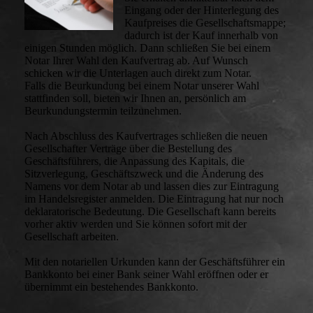
Eingang oder der Hinterlegung des
Kaufpreises die Gesellschaftsmappe;
dadurch ist der Kauf innerhalb von
einigen Stunden möglich. Dann schließen Sie bei einem
Notar Ihrer Wahl den Kaufvertrag ab. Auf Wunsch
schicken wir die Unterlagen auch direkt zum Notar.
Falls die Beurkundung bei einem Notar unserer Wahl
stattfinden soll, bieten wir Ihnen an, persönlich am
Beurkundungstermin teilzunehmen.
Nach Abschluss des Kaufvertrages schließen die neuen
Gesellschafter Verträge über die Bestellung des
Geschäftsführers, die Anpassung des Kapitals, die
Sitzverlegung, Geschäftszweck und die Änderung des
Namens vor dem Notar ab und lassen dies zur Eintragung
im Handelsregister anmelden. Die Eintragung hat nur noch
deklaratorische Bedeutung. Die Gesellschaft kann bereits
vorher aktiv werden und Sie können sofort mit der
Gesellschaft arbeiten.
Mit den notariellen Urkunden kann der Geschäftsführer ein
Bankkonto bei einer Bank seiner Wahl eröffnen oder er
übernimmt ein bestehendes Bankkonto.