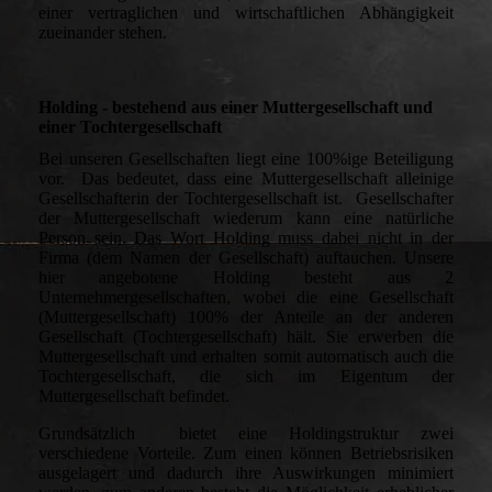
einer vertraglichen und wirtschaftlichen Abhängigkeit
zueinander stehen.
Holding - bestehend aus einer Muttergesellschaft und
einer Tochtergesellschaft
Bei unseren Gesellschaften liegt eine 100%ige Beteiligung
vor. Das bedeutet, dass eine Muttergesellschaft alleinige
Gesellschafterin der Tochtergesellschaft ist. Gesellschafter
der Muttergesellschaft wiederum kann eine natürliche
Person sein. Das Wort Holding muss dabei nicht in der
Firma (dem Namen der Gesellschaft) auftauchen. Unsere
hier angebotene Holding besteht aus 2
Unternehmergesellschaften, wobei die eine Gesellschaft
(Muttergesellschaft) 100% der Anteile an der anderen
Gesellschaft (Tochtergesellschaft) hält. Sie erwerben die
Muttergesellschaft und erhalten somit automatisch auch die
Tochtergesellschaft, die sich im Eigentum der
Muttergesellschaft befindet.
Grundsätzlich bietet eine Holdingstruktur zwei
verschiedene Vorteile. Zum einen können Betriebsrisiken
ausgelagert und dadurch ihre Auswirkungen minimiert