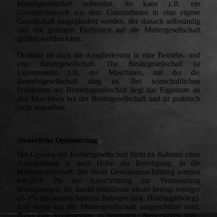
Muttergesellschaft unberührt. So kann z.B. ein
Geschäftsbereich aus dem Unternehmen in eine eigene
Gesellschaft ausgegliedert werden, der danach selbständig
und mit geringen Einflüssen auf die Muttergesellschaft
geführt werden kann.
Denkbar ist auch die Ausgliederung in eine Betriebs- und
eine Besitzgesellschaft. Die Besitzgesellschaft ist
Eigentümerin z.B. der Maschinen, mit der die
Betriebsgesellschaft tätig ist. Bei wirtschaftlichen
Problemen der Betriebsgesellschaft liegt das Eigentum an
den Maschinen bei der Besitzgesellschaft und ist praktisch
nicht angreifbar.
Steuerliche Optimierung
Der Gewinn der Tochtergesellschaft fließt im Rahmen einer
Ausschüttung je nach Höhe der Beteiligung, in die
Muttergesellschaft. Bei dieser Gewinnausschüttung werden
lediglich 5% der Ausschüttung zur Versteuerung
herangezogen, die darauf entfallende Steuer beträgt weniger
als 2% des ausgeschütteten Betrages (sog. Holdingprivileg).
Erst wenn aus der Muttergesellschaft ausgeschüttet wird,
findet eine Versteuerung zu normalen Steuersätzen statt.