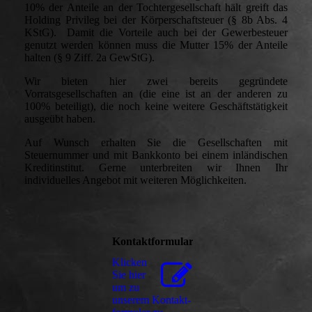
10% der Anteile an der Tochtergesellschaft hält greift das
Holding Privileg bei der Körperschaftsteuer (§ 8b Abs. 4
KStG). Damit die Vorteile auch bei der Gewerbesteuer
genutzt werden können muss die Mutter 15% der Anteile
halten (§ 9 Ziff. 2a GewStG).
Wir bieten hier zwei bereits gegründete
Vorratsgesellschaften an (die eine ist an der anderen zu
100% beteiligt), die noch keine weitere Geschäftstätigkeit
ausgeübt haben.
Auf Wunsch erhalten Sie die Gesellschaften mit
Steuernummer und mit Bankkonto bei einem inländischen
Kreditinstitut. Gerne unterbreiten wir Ihnen Ihr
individuelles Angebot mit weiteren Möglichkeiten.
Kontaktformular
Klicken
Sie hier
um zu
unserem Kon­takt­