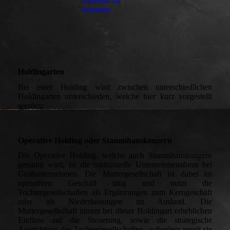
for­mu­lar zu
kommen
Holdingarten
Bei einer Holding wird zwischen unterschiedlichen
Holdingarten unterschieden, welche hier kurz vorgestellt
werden:
Operative Holding oder Stammhauskonzern
Die Operative Holding, welche auch Stammhauskonzern
genannt wird, ist die traditionelle Unternehmensform bei
Großunternehmen. Die Muttergesellschaft ist dabei im
operativen Geschäft tätig und nutzt die
Tochtergesellschaften als Ergänzungen zum Kerngeschäft
oder als Niederlassungen im Ausland. Die
Muttergesellschaft nimmt bei dieser Holdingart erheblichen
Einfluss auf die Steuerung, sowie die strategische
Ausrichtung der Tochtergesellschaften, außerdem regelt sie