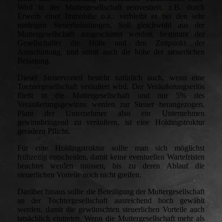
Wird in der Muttergesellschaft reinvestiert, z.B. durch
Erwerb einer Immobilie o.ä., verbleibt es bei den sehr
niedrigen Steuerbelastungen. Soll gleichwohl aus der
Muttergesellschaft ausgeschüttet werden, bestimmt der
Gesellschafter die Höhe und den Zeitpunkt der
Ausschüttung, und somit auch die höhe der steuerlichen
Belastung.
Dieser Steuervorteil besteht natürlich auch, wenn eine
Tochtergesellschaft veräußert wird. Der Veräußerungserlös
fließt in die Muttergesellschaft und nur 5% des
Veräußerungsgewinns werden zur Steuer herangezogen.
Plant der Unternehmer also ein Unternehmen
gewinnbringend zu veräußern, ist eine Holdingstruktur
geradezu Pflicht.
Für eine Holdingstruktur sollte man sich möglichst
frühzeitig entscheiden, damit keine eventuellen Wartefristen
beachtet werden müssen, bis zu deren Ablauf die
steuerlichen Vorteile noch nicht greifen.
Darüber hinaus sollte die Beteiligung der Muttergesellschaft
an der Tochtergesellschaft ausreichend hoch gewählt
werden, damit die gewünschten steuerlichen Vorteile auch
tatsächlich eintreten. Wenn die Muttergesellschaft mehr als