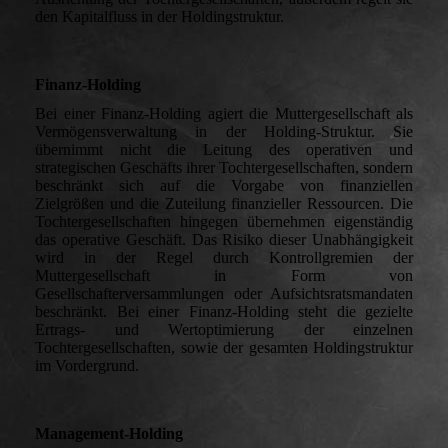
den Kapitalfluss in der Holdingstruktur.
Finanz-Holding
Bei einer Finanz-Holding agiert die Muttergesellschaft als
Vermögensverwaltung in der Holding-Struktur. Sie
übernimmt nicht die Leitung des operativen und
strategischen Geschäfts ihrer Tochtergesellschaften, sondern
beschränkt sich auf die Vorgabe von finanziellen
Zielgrößen und die Zuteilung finanzieller Ressourcen. Die
Tochtergesellschaften hingegen übernehmen eigenständig
das operative Geschäft. Das Risiko dieser Unabhängigkeit
wird in der Regel durch Kontrollgremien der
Muttergesellschaft in Form von
Gesellschafterversammlungen oder Aufsichtsratsmandaten
beschränkt. Bei einer Finanz-Holding steht die gezielte
Ertrags- und Wertoptimierung der einzelnen
Tochtergesellschaften, sowie der gesamten Holdingstruktur
im Vordergrund.
Management-Holding