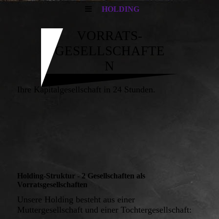
HOLDING
VORRATS-
GESELLSCHAFTE
N
Ihre Kapitalgesellschaft in 24 Stunden.
Holding-Struktur - 2 Gesellschaften als
Vorratsgesellschaften
Unsere Holding besteht aus einer
Muttergesellschaft und einer Tochtergesellschaft: