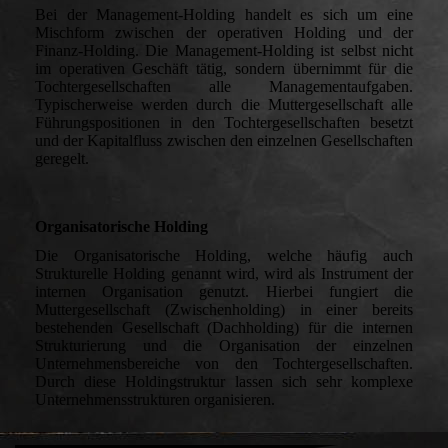
Bei der Management-Holding handelt es sich um eine
Mischform zwischen der operativen Holding und der
Finanz-Holding. Die Management-Holding ist selbst nicht
im operativen Geschäft tätig, sondern übernimmt für die
Tochtergesellschaften alle Managementaufgaben.
Typischerweise werden durch die Muttergesellschaft alle
Führungspositionen in den Tochtergesellschaften besetzt
und der Kapitalfluss zwischen den einzelnen Gesellschaften
geregelt.
Organisatorische Holding
Die Organisatorische Holding, welche häufig auch
Strukturelle Holding genannt wird, wird als Instrument der
internen Organisation genutzt. Hierbei fungiert die
Muttergesellschaft (Zwischenholding) in einer bereits
bestehenden Gesellschaft (Dachholding) für die internen
Strukturierung und die Organisation der einzelnen
Unternehmensbereiche von den Tochtergesellschaften.
Durch diese Holdingstruktur lassen sich sehr komplexe
Unternehmensstrukturen organisieren.