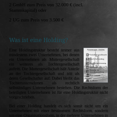
2 GmbH zum Preis von 32.000 € (incl.
Stammkapital) oder
2 UG zum Preis von 3.500 €
Was ist eine Holding?
Eine Holdingstruktur besteht immer aus
mindestens zwei Unternehmen, bei denen
ein Unternehmen als Muttergesellschaft
ein weiteres als Tochtergesellschaft
auftritt. Die Muttergesellschaft hält Anteile
an der Tochtergesellschaft und tritt als
deren Gesellschafter auf. Dabei bleibt das
Tochterunternehmen als rechtlich
selbständiges Unternehmen bestehen. Die Rechtsform der
beteiligten Unternehmen ist für eine Holdingstruktur nicht
vorgeschrieben.
Bei einer Holding handelt es sich somit nicht um ein
Unternehmen mit einer bestimmten Rechtsform, sondern
um eine Organisationsform, in der mehrere Unternehmen in