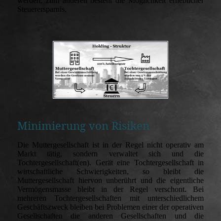
werden, zum anderen besteht die Möglichkeit erheblicher
Steuerersparnis.
Minimierung von Risiken
Die Muttergesellschaft ist in der Regel nicht operativ am
Markt tätig, sondern verwaltet sich und die
Tochtergesellschaft(en). Gerät eine Tochtergesellschaft in
wirtschaftliche Schwierigkeiten, so bleibt die
Muttergesellschaft hiervon unberührt und die eigentliche
Vermögensmasse bleibt in der Regel verschont. Bei
mehreren Tochtergesellschaften mit unterschiedlichem
Geschäftszweck bleiben bei Problemen einer der operativen
Gesellschaften die anderen Gesellschaften und die